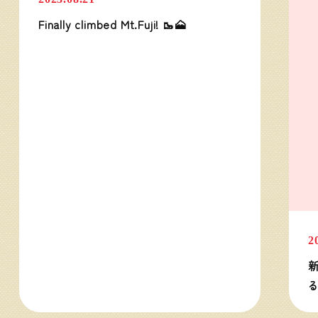
Finally climbed Mt.Fuji! 🥾🗻
2